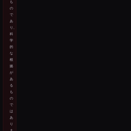
も
の
で
あ
り、
科
学
的
な
根
拠
が
あ
る
も
の
で
は
あ
り
ま