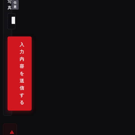
写
真
入
力
内
容
を
送
信
す
る