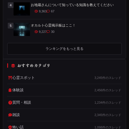
と
お地蔵さんについて知っている知識を教えてください
4
す
9,363
67
る
オカルト心霊掲示板はここ！
5
よ
9,227
30
う
な
心
ランキングをもっと見る
霊
小
おすすめカテゴリ
説
心霊スポット
3,245件のスレッド
が
読
体験談
2,456件のスレッド
み
た
質問・相談
1,234件のスレッド
い
雑談
2,345件のスレッド
！
怖い話
1,098件のスレッド