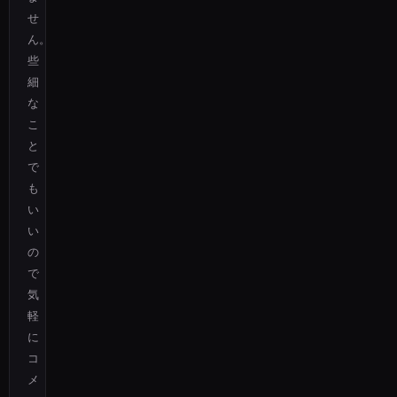
せ
ん。
些
細
な
こ
と
で
も
い
い
の
で
気
軽
に
コ
メ