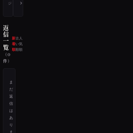
ジ
【心霊動画】三面鏡の心霊映像の情報があったら教えてください
【心霊体験】Siriを使った心霊体験があったら教えてください
返
信
新
古
人
一
着
い
気
覧
順
順
順
（0
件）
ま
だ
返
信
は
あ
り
ま