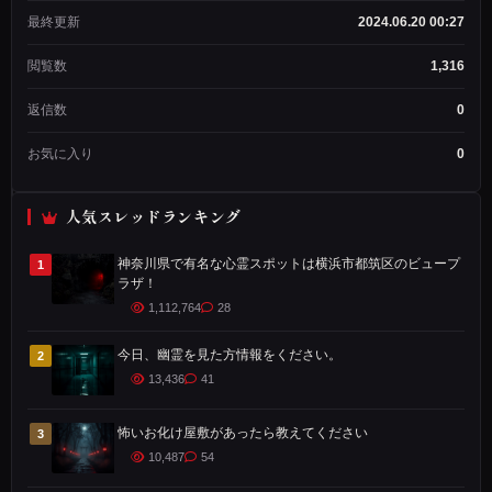
作
最終更新
2024.06.20 00:27
成
者
閲覧数
1,316
メン
バー
返信数
0
歴：
3年
お気に入り
0
2ヶ
月
投
人気スレッドランキング
稿
数：
1,234
神奈川県で有名な心霊スポットは横浜市都筑区のビュープ
1
ラザ！
1,112,764
28
背
今日、幽霊を見た方情報をください。
2
筋
13,436
41
が
ゾ
怖いお化け屋敷があったら教えてください
3
ク
10,487
54
ッ