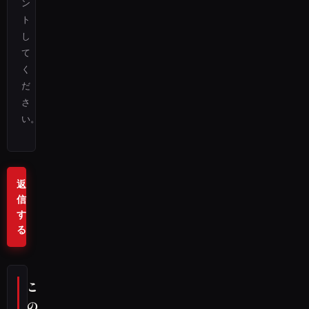
ン
ト
し
て
く
だ
さ
い。
返
信
す
る
こ
の