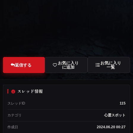
お気に入り
お気に入り
返信する
に追加
一覧
スレッド情報
管
スレッドID
115
理
人
カテゴリ
心霊スポット
ス
レ
作成日
2024.06.20 00:27
ッ
ド