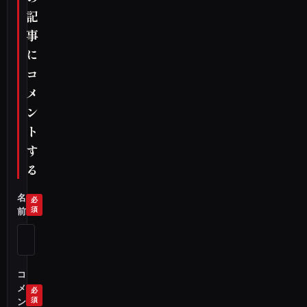
記
事
に
コ
メ
ン
ト
す
る
名
前
コ
メ
ン