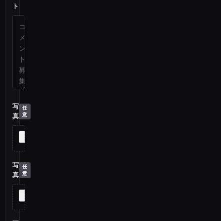
ト
写
真
写
真