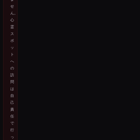
せ
ん。
心
霊
ス
ポ
ッ
ト
へ
の
訪
問
は
自
己
責
任
で
行
っ