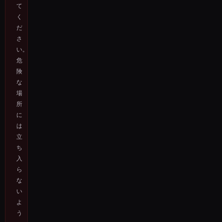
て
く
だ
さ
い。
危
険
な
場
所
に
は
立
ち
入
ら
な
い
よ
う