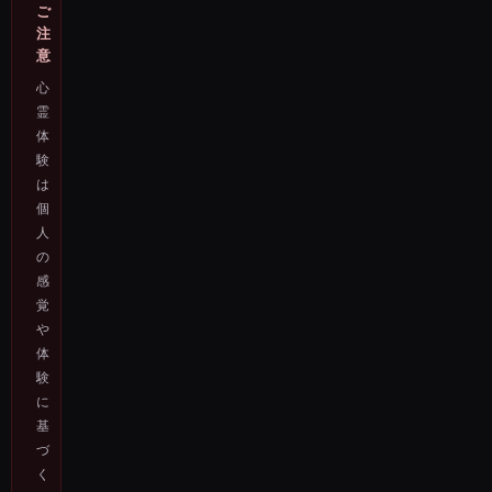
ご
注
意
心
霊
体
験
は
個
人
の
感
覚
や
体
験
に
基
づ
く