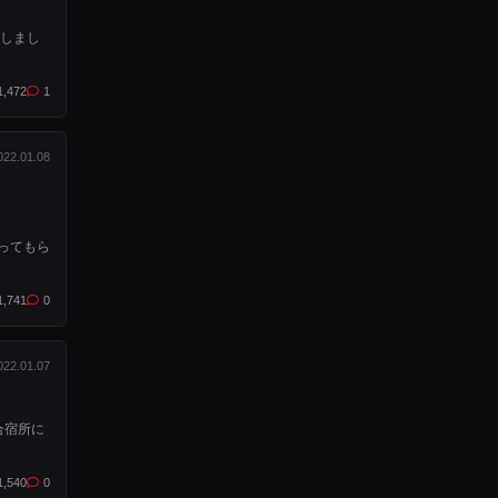
をしまし
1,472
1
022.01.08
ってもら
1,741
0
022.01.07
合宿所に
1,540
0