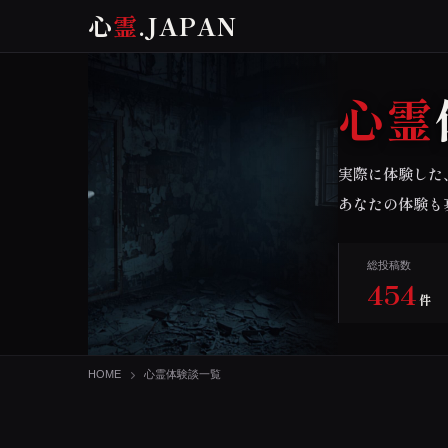
心
霊
.JAPAN
心霊
実際に体験した
あなたの体験も
総投稿数
454
件
HOME
心霊体験談一覧