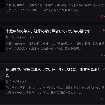
これは小学生だった頃のこと、家族で広島へ旅行に行き広島市内のいろいろな
けました。その中で原爆ドームにも行きそこで何枚か写真…
2
十数年前の年末、祖母の家に帰省していた時の話です
ムラサキキャベツさん
十数年前の年末、祖母の家に帰省していた時の話です。祖母と叔母、従姉妹達
りが１０人ほど）と集まって夕飯を食べた後、紅白歌合戦…
2
岡山県で、実家に暮らしていた小学生の頃に、幽霊を見まし
た
テレビ好きさん
岡山県で、実家に暮らしていた小学生の頃に、幽霊を見ました。誰もいない家
の部屋で一人で宿題をしていたら、後から気配を感じまし…