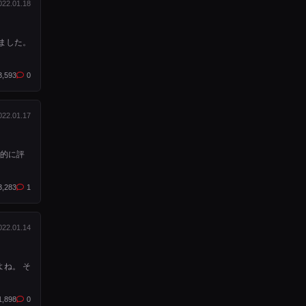
022.01.18
ました。
3,593
0
022.01.17
観的に評
3,283
1
022.01.14
よね。 そ
1,898
0