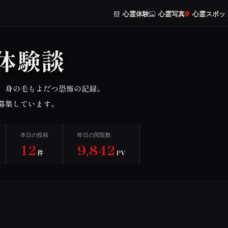
心霊体験
心霊写真
心霊スポッ
体験談
、身の毛もよだつ恐怖の記録。
募集しています。
本日の投稿
昨日の閲覧数
12
9,842
件
PV