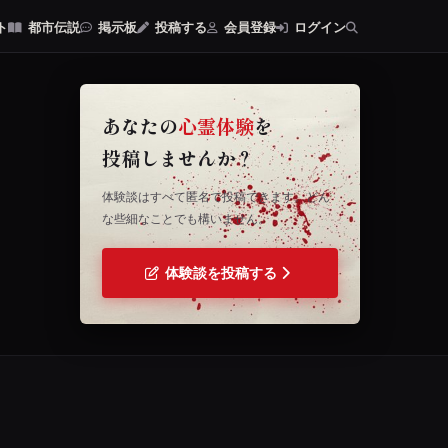
ト
都市伝説
掲示板
投稿する
会員登録
ログイン
あなたの
心霊体験
を
投稿しませんか？
体験談はすべて匿名で投稿できます。どん
な些細なことでも構いません。
体験談を投稿する