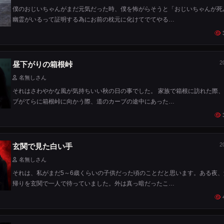
僕のおじいちゃんがまだ元気だった時、僕を怖がらそうと「おじいちゃんが死
幽霊がいるって証明する為にお前の枕元に化けてでてやる…
2
昼下がりの箱根峠
名無しさん
それはさわやかな風が気持ちいい秋の日の事でした。 家族で箱根に訪れた際
ブがてらに箱根峠に向かう際、道のカーブの途中にあった…
2
玄関で見た白い手
名無しさん
それは、私がまだ5～6歳くらいの子供だった頃のことだと思います。ある夜、
帰りを玄関で一人で待っていました。外は真っ暗だったこ…