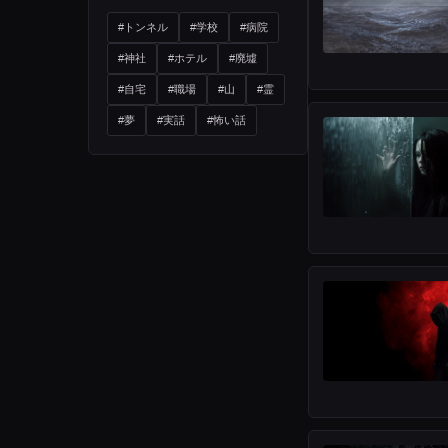
#トンネル
#学校
#病院
#神社
#ホテル
#廃墟
#自宅
#職場
#山
#霊
#夢
#実話
#怖い話