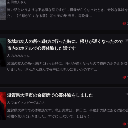
田舎人さん
怖い話というよりは不思議な話ですが… 祖母が亡くなったとき、奇妙な体験
た。 【祖母が亡くなる前】 ①クモの巣 当日、毎晩母…
2
茨城の友人の所へ遊びに行った時に、帰りが遅くなったので
市内のホテルで心霊体験した話です
みみみみさん
茨城の友人の所へ遊びに行った時に、帰りが遅くなったので市内のホテルを取
いました。 さんざん遊んで夜中にホテルに着いたのです…
2
滋賀県大津市の合宿所で心霊体験をしました
フェイマスビーグルさん
滋賀県大津市での体験談です。私と先輩は、休日に、事務所の隣にある2階の
荷物を取りに行きました。すぐに 出ないで、しばらく…