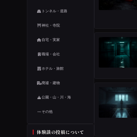
トンネル・道路
神社・寺院
自宅・実家
職場・会社
ホテル・旅館
廃墟・建物
公園・山・川・海
その他
体験談の投稿について