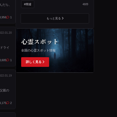
#廃墟
48件
んだら、
3,956
1
もっと見る
022.01.20
心霊スポット
、ドライ
全国の心霊スポット情報
3,605
1
詳しく見る
022.01.19
父親の
4,175
2