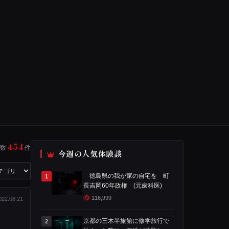
454
数
件
今週の人気体験談
徳島県の我が家の自宅を 町
1
長吉岡60年政権 (元歯科医)
116,999
022.08.21
京都の三木半旅館に修学旅行で
2