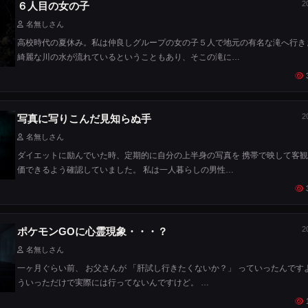
2
６人目の女の子
名無しさん
高校時代の夏休み。私は仲良しグループの女の子５人で地元の有名な滝へ行き
綺麗な川の水が流れているということもあり、そこの滝に…
2
写真に写りこんだ見知らぬ手
名無しさん
ダイエットに励んでいた時、定期的に自分の上半身の写真を 携帯で映して客
価できるよう確認していました。 私は一人暮らしの男性…
2
ポケモンGOに心霊現象・・・？
名無しさん
一ヶ月ぐらい前、 お父さんが 「肝試し行きたくないか？」 っていったんです
ういっただけで実際には行ってないんですけど。 …