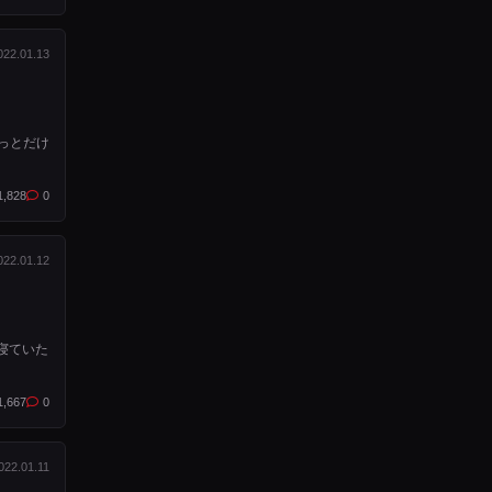
022.01.13
っとだけ
1,828
0
022.01.12
寝ていた
1,667
0
022.01.11