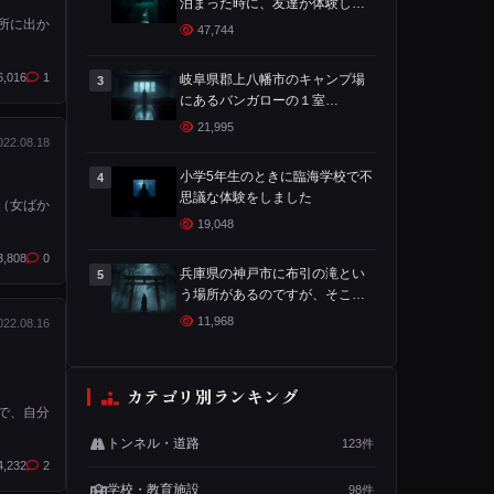
泊まった時に、友達が体験した
所に出か
ことです
47,744
6,016
1
岐阜県郡上八幡市のキャンプ場
3
にあるバンガローの１室
で・・・
21,995
022.08.18
小学5年生のときに臨海学校で不
4
思議な体験をしました
（女ばか
19,048
3,808
0
兵庫県の神戸市に布引の滝とい
5
う場所があるのですが、そこで
心霊体験をした時の話です
11,968
022.08.16
カテゴリ別ランキング
で、自分
トンネル・道路
123件
4,232
2
学校・教育施設
98件