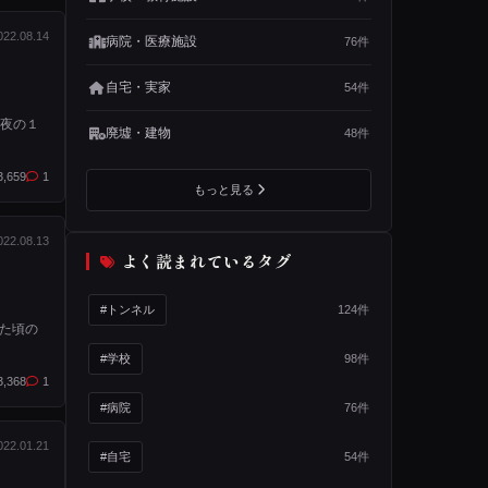
022.08.14
病院・医療施設
76件
自宅・実家
54件
 夜の１
廃墟・建物
48件
3,659
1
もっと見る
022.08.13
よく読まれているタグ
#トンネル
124件
た頃の
#学校
98件
3,368
1
#病院
76件
022.01.21
#自宅
54件