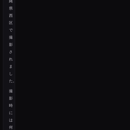
縄
県
西
区
で
撮
影
さ
れ
ま
し
た。
撮
影
時
に
は
何