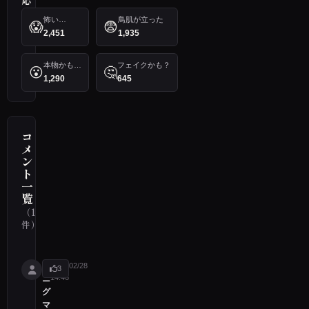
応
怖い…
鳥肌が立った
😱
😨
2,451
1,935
本物かも…
フェイクかも？
😮
🤔
1,290
645
コ
メ
ン
ト
一
覧
（1
件）
エ
2021/02/28
3
14:46
ニ
グ
マ