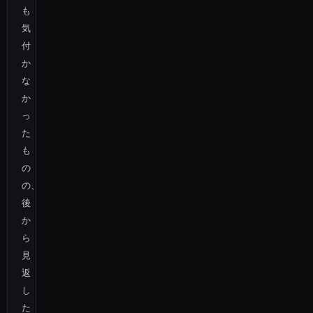
も
気
付
か
な
か
っ
た
も
の
の、
後
か
ら
見
返
し
た