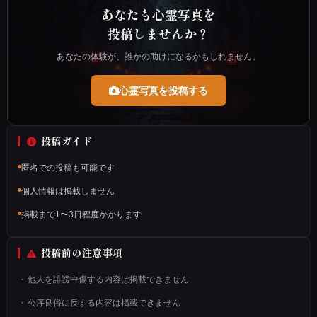
た
あなたも心霊写真を
瞬
投稿しませんか？
間
あなたの体験が、誰かの助けになるかもしれません。
に
シ
心霊写真を投稿する
ャ
ッ
投稿ガイド
タ
匿名での投稿も可能です
ー
個人情報は掲載しません
を
掲載まで1〜3日程度かかります
切
っ
投稿前の注意事項
た
他人を誹謗中傷する内容は掲載できません
の
公序良俗に反する内容は掲載できません
で