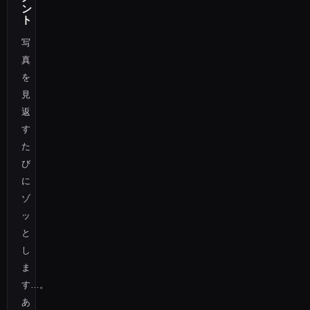
ン
ト
写
真
を
見
返
す
た
び
に
ゾ
ッ
と
し
ま
す…。
あ