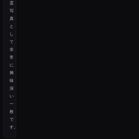
霊
写
真
と
し
て
非
常
に
興
味
深
い
一
枚
で
す。