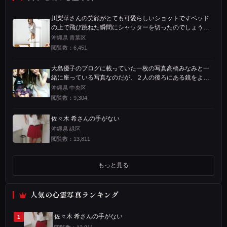
ん
の
川梨華さんの笑顔がとても可愛らしいショットですベッド
の上で飛び跳ねた瞬間にシャッターを切ったのでしょうし
笑
かしよく見てみると右足が透けてしまっている事に気付い
沖縄県 青葉区
たでしょうか
顔
閲覧数：6,451
が
大島優子のブログに載っていた一枚の写真高橋みなみと一
と
緒に座っている写真なのだが、２人の後ろにある鏡をよ～
く見てほしい大島優子の右手は後ろで椅子についているよ
沖縄県 中央区
て
うに見えるでしょう
閲覧数：9,304
も
佐々木 希さんの手がない
可
沖縄県 緑区
閲覧数：13,811
愛
ら
もっと見る
し
い
人気の心霊写真ランキング
シ
佐々木 希さんの手がない
1
ョ