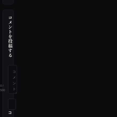
コ
メ
ン
ト
を
投
稿
す
る
0
/
500
コ