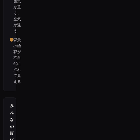
囲気
が重
く、
空気
が違
う
背景
の輪
郭が
不自
然に
揺れ
て見
える
み
ん
な
の
反