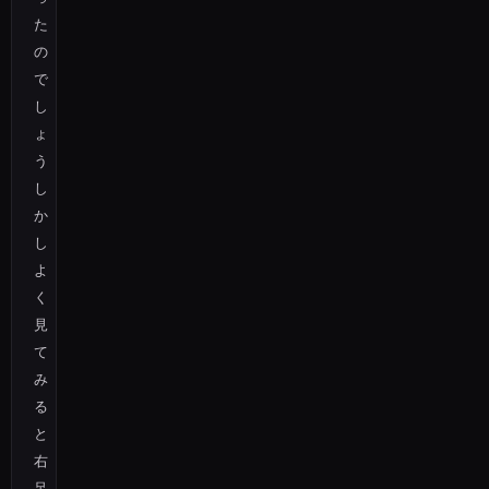
た
の
で
し
ょ
う
し
か
し
よ
く
見
て
み
る
と
右
足