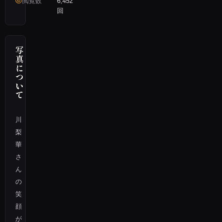
閲覧数
6,452
回
写
真
に
つ
い
て
川
梨
華
さ
ん
の
笑
顔
が