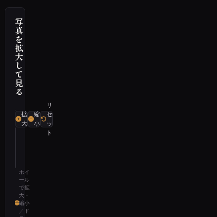
写
真
を
拡
大
し
て
見
る
リ
拡
縮
セ
大
小
ッ
ト
ホイ
ール
で拡
大・
縮小
／ド