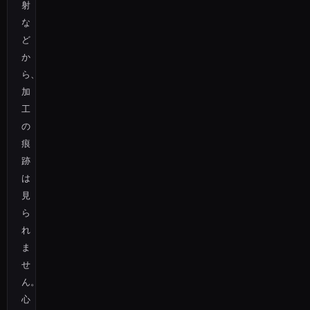
射
な
ど
か
ら、
加
工
の
痕
跡
は
見
ら
れ
ま
せ
ん。
心