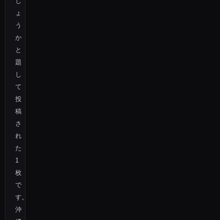
し
ょ
う
か
と
題
し
て
投
稿
さ
れ
た
1
枚
で
す。
沖