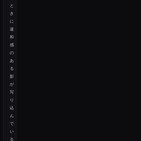
と
き
に
違
和
感
の
あ
る
影
が
写
り
込
ん
で
い
る