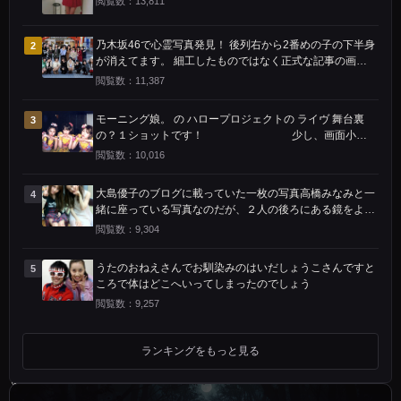
閲覧数：13,811
ッ
ト
乃木坂46で心霊写真発見！ 後列右から2番めの子の下半身
2
が消えてます。 細工したものではなく正式な記事の画像
で
です。
閲覧数：11,387
す
モーニング娘。 の ハロープロジェクトの ライヴ 舞台裏
3
ベ
の？１ショットです！ 少し、画面小さ
く 見辛いかも 知れませんが…恐ろしいモノが 映り込んで
ッ
閲覧数：10,016
ます
ド
大島優子のブログに載っていた一枚の写真高橋みなみと一
4
の
緒に座っている写真なのだが、２人の後ろにある鏡をよ～
く見てほしい大島優子の右手は後ろで椅子についているよ
閲覧数：9,304
上
うに見えるでしょう
で
うたのおねえさんでお馴染みのはいだしょうこさんですと
5
ころで体はどこへいってしまったのでしょう
飛
閲覧数：9,257
び
跳
ランキングをもっと見る
ね