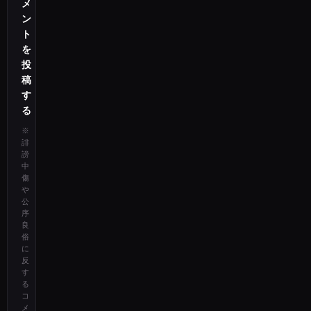
メ
ン
ト
を
投
稿
す
る
※
誹
謗
中
傷
や
公
序
良
俗
に
反
す
る
コ
メ