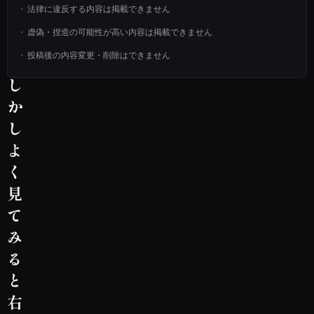
法律に違反する内容は掲載できません
し
虚偽・捏造の可能性が高い内容は掲載できません
ょ
投稿後の内容変更・削除はできません
う
し
か
し
よ
く
見
て
み
る
と
右