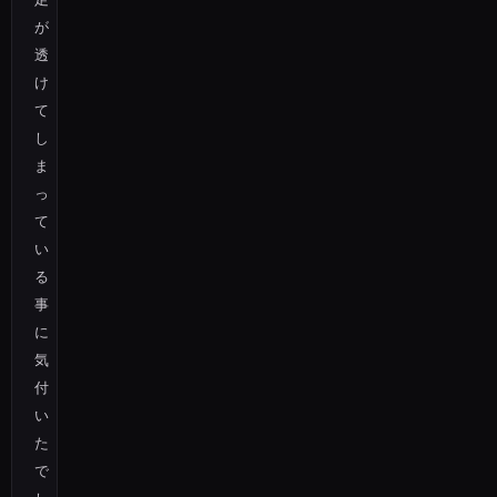
が
透
け
て
し
ま
っ
て
い
る
事
に
気
付
い
た
で