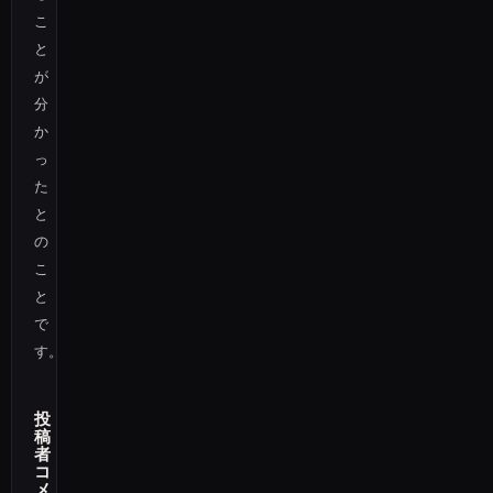
こ
と
が
分
か
っ
た
と
の
こ
と
で
す。
投
稿
者
コ
メ