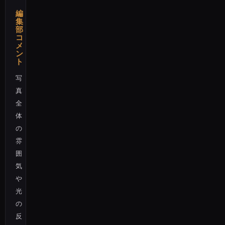
編
集
部
コ
メ
ン
ト
写
真
全
体
の
雰
囲
気
や
光
の
反