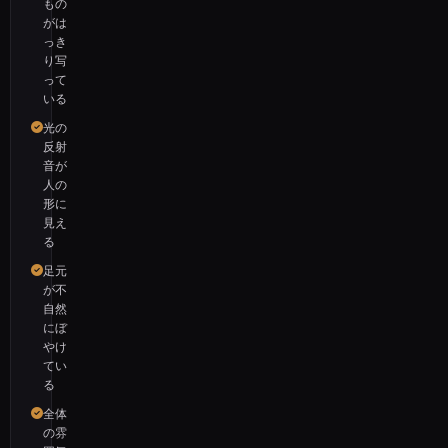
もの
がは
っき
り写
って
いる
光の
反射
音が
人の
形に
見え
る
足元
が不
自然
にぼ
やけ
てい
る
全体
の雰