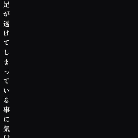
足
が
透
け
て
し
ま
っ
て
い
る
事
に
気
付