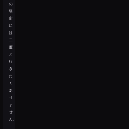
の
場
所
に
は
二
度
と
行
き
た
く
あ
り
ま
せ
ん。