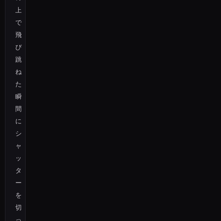
上
で
飛
び
跳
ね
た
瞬
間
に
シ
ャ
ッ
タ
ー
を
切
っ