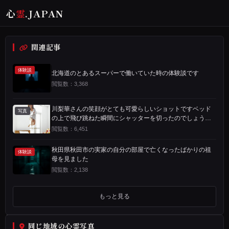
心
霊
.JAPAN
タ
心
ッ
ホ
投稿
関連記事
プ
霊
ー
写真
で
写
ム
No.11
拡
真
体験談
北海道のとあるスーパーで働いていた時の体験談です
大
拡
閲覧数：3,368
大
前
し
の
川梨華さんの笑顔がとても可愛らしいショットですベッド
て
写
写真
次
通
の上で飛び跳ねた瞬間にシャッターを切ったのでしょうし
見
真
の
報
かしよく見てみると右足が透けてしまっている事に気付い
閲覧数：6,451
る
写
す
たでしょうか
真
る
秋田県秋田市の実家の自分の部屋で亡くなったばかりの祖
体験談
母を見ました
川
閲覧数：2,138
梨
華
もっと見る
さ
同じ地域の心霊写真