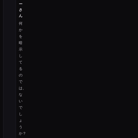
ー
さ
ん
何
か
を
暗
示
し
て
る
の
で
は、
な
い
で
し
ょ
う
か？