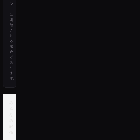
ン
ト
は
削
除
さ
れ
る
場
合
が
あ
り
ま
す。
み
ん
な
の
評
価