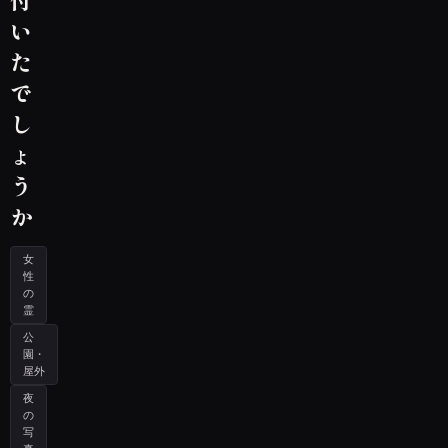
い
た
で
し
ょ
う
か
女
性
の
霊
公
園・
屋外
夜
の
写