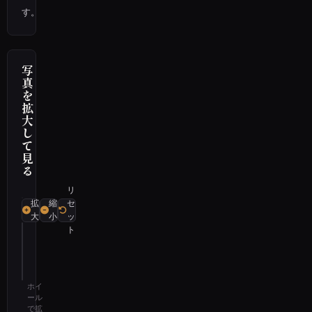
す。
写
真
を
拡
大
し
て
見
る
リ
拡
縮
セ
大
小
ッ
ト
ホイ
ール
で拡