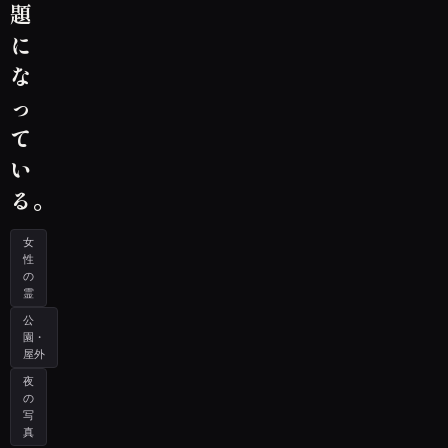
題
に
な
っ
て
い
る。
女
性
の
霊
公
園・
屋外
夜
の
写
真