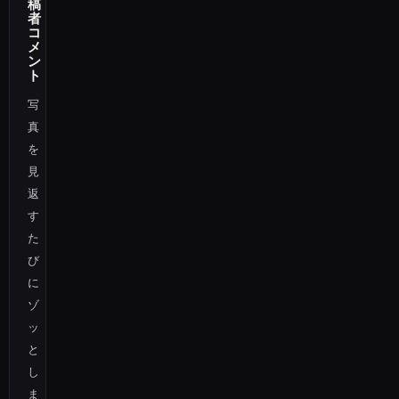
稿
者
コ
メ
ン
ト
写
真
を
見
返
す
た
び
に
ゾ
ッ
と
し
ま