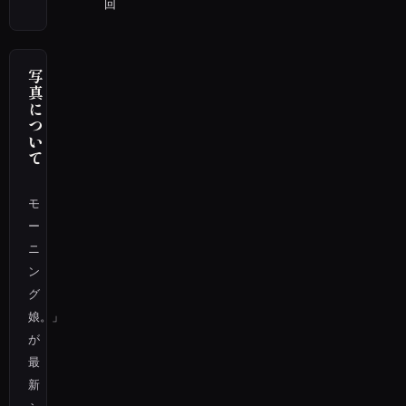
回
写
真
に
つ
い
て
モ
ー
ニ
ン
グ
娘。」
が
最
新