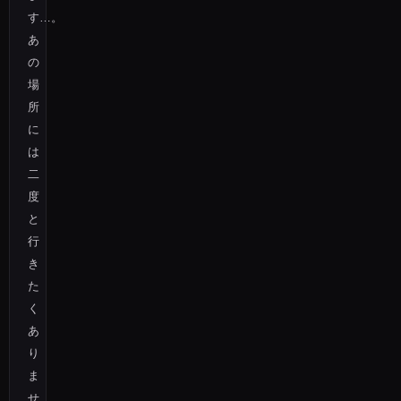
す…。
あ
の
場
所
に
は
二
度
と
行
き
た
く
あ
り
ま
せ