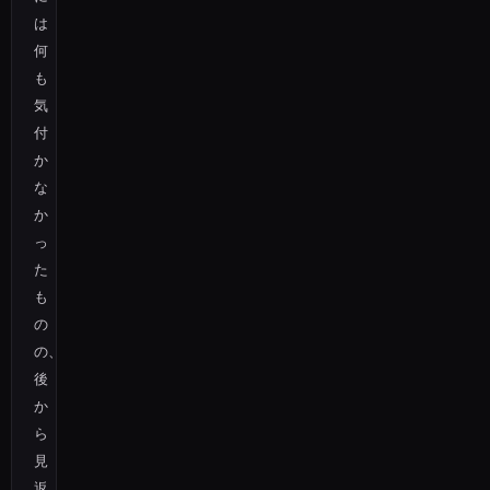
は
何
も
気
付
か
な
か
っ
た
も
の
の、
後
か
ら
見
返