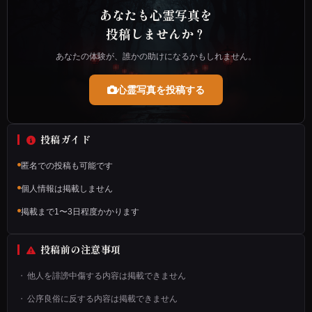
た
あなたも心霊写真を
画
投稿しませんか？
像
あなたの体験が、誰かの助けになるかもしれません。
に
信
心霊写真を投稿する
じ
ら
投稿ガイド
れ
匿名での投稿も可能です
な
個人情報は掲載しません
い
掲載まで1〜3日程度かかります
も
の
投稿前の注意事項
が
他人を誹謗中傷する内容は掲載できません
写
公序良俗に反する内容は掲載できません
っ