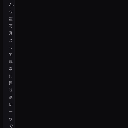
ん。
心
霊
写
真
と
し
て
非
常
に
興
味
深
い
一
枚
で