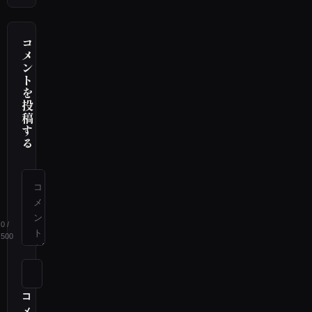
コ
メ
ン
ト
を
投
稿
す
る
0
/
500
コ
メ