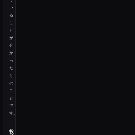
で
い
る
こ
と
が
分
か
っ
た
と
の
こ
と
で
す。
投