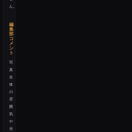
ん。
編
集
部
コ
メ
ン
ト
写
真
全
体
の
雰
囲
気
や
光