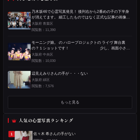
グ
娘。」
乃木坂46で心霊写真発見！ 後列右から2番めの子の下半身
が消えてます。 細工したものではなく正式な記事の画像で
が
す。
大阪府 青葉区
最
閲覧数：11,390
新
モーニング娘。 の ハロープロジェクトの ライヴ 舞台裏
シ
の？１ショットです！ 少し、画面小さく
見辛いかも 知れませんが…恐ろしいモノが 映り込んでます
大阪府 中央区
ン
閲覧数：10,030
グ
辺見えみりさんの手が・・・ない
ル
大阪府 緑区
閲覧数：7,576
の
発
もっと見る
売
記
人気の心霊写真ランキング
念
佐々木 希さんの手がない
1
イ