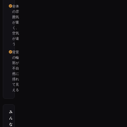
全体
の雰
囲気
が重
く、
空気
が違
う
背景
の輪
郭が
不自
然に
揺れ
て見
える
み
ん
な