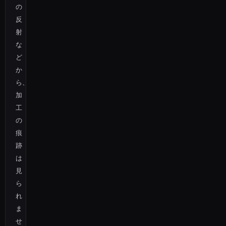
の
反
射
な
ど
か
ら、
加
工
の
痕
跡
は
見
ら
れ
ま
せ