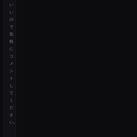
い
い
の
で
気
軽
に
コ
メ
ン
ト
し
て
く
だ
さ
い。