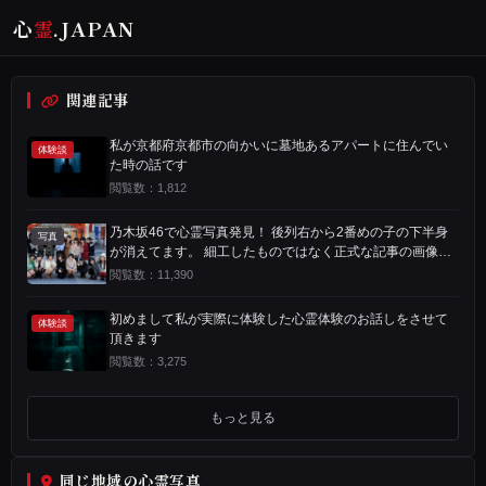
心
霊
.JAPAN
タ
心
ッ
ホ
投稿
関連記事
プ
霊
ー
写真
で
写
ム
No.8
拡
私が京都府京都市の向かいに墓地あるアパートに住んでい
真
体験談
大
た時の話です
拡
閲覧数：1,812
大
前
し
の
乃木坂46で心霊写真発見！ 後列右から2番めの子の下半身
て
写
写真
次
通
が消えてます。 細工したものではなく正式な記事の画像で
見
真
の
報
す。
閲覧数：11,390
る
写
す
真
る
初めまして私が実際に体験した心霊体験のお話しをさせて
体験談
頂きます
モ
閲覧数：3,275
ー
ニ
もっと見る
ン
同じ地域の心霊写真