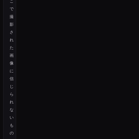
こ
で
撮
影
さ
れ
た
画
像
に
信
じ
ら
れ
な
い
も
の