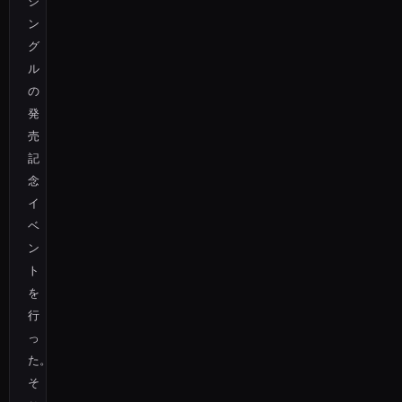
シ
ン
グ
ル
の
発
売
記
念
イ
ベ
ン
ト
を
行
っ
た。
そ