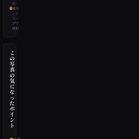
大・
縮小
／ド
ラッ
グで
移動
こ
の
写
真
の
気
に
な
っ
た
ポ
イ
ン
ト