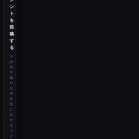
ン
ト
を
投
稿
す
る
※
誹
謗
中
傷
や
公
序
良
俗
に
反
す
る
コ
メ