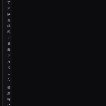
す。
大
阪
府
緑
区
で
撮
影
さ
れ
ま
し
た。
撮
影
時
に