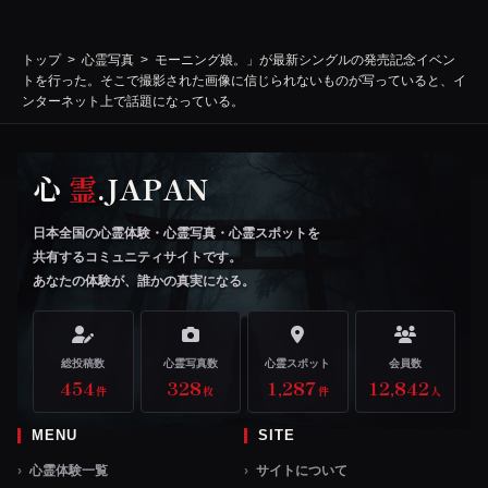
トップ
心霊写真
モーニング娘。」が最新シングルの発売記念イベン
トを行った。そこで撮影された画像に信じられないものが写っていると、イ
ンターネット上で話題になっている。
心
霊
.JAPAN
日本全国の心霊体験・心霊写真・心霊スポットを
共有するコミュニティサイトです。
あなたの体験が、誰かの真実になる。
総投稿数
心霊写真数
心霊スポット
会員数
454
328
1,287
12,842
件
枚
件
人
MENU
SITE
心霊体験一覧
サイトについて