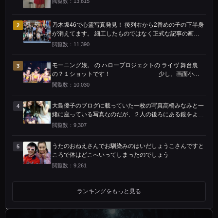
閲覧数：13,815
ベ
ン
乃木坂46で心霊写真発見！ 後列右から2番めの子の下半身
2
が消えてます。 細工したものではなく正式な記事の画像
ト
です。
閲覧数：11,390
を
モーニング娘。 の ハロープロジェクトの ライヴ 舞台裏
3
行
の？１ショットです！ 少し、画面小さ
っ
く 見辛いかも 知れませんが…恐ろしいモノが 映り込んで
閲覧数：10,030
ます
た。
大島優子のブログに載っていた一枚の写真高橋みなみと一
4
そ
緒に座っている写真なのだが、２人の後ろにある鏡をよ～
く見てほしい大島優子の右手は後ろで椅子についているよ
閲覧数：9,307
こ
うに見えるでしょう
で
うたのおねえさんでお馴染みのはいだしょうこさんですと
5
ころで体はどこへいってしまったのでしょう
撮
閲覧数：9,261
影
さ
ランキングをもっと見る
れ