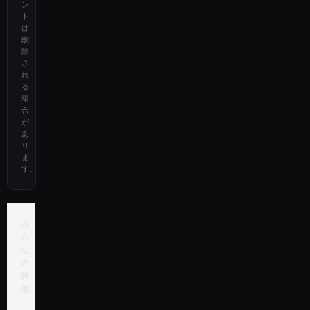
ン
ト
は
削
除
さ
れ
る
場
合
が
あ
り
ま
す。
み
ん
な
の
評
価