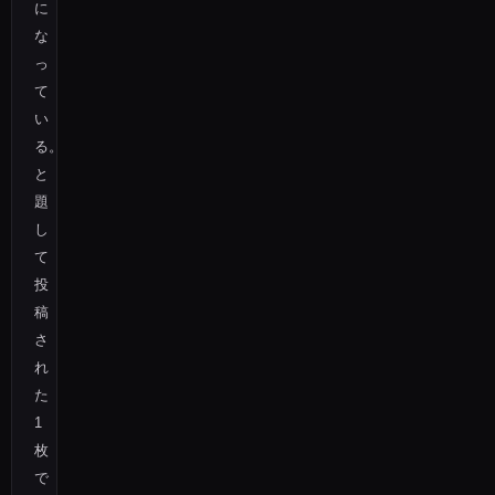
に
な
っ
て
い
る。
と
題
し
て
投
稿
さ
れ
た
1
枚
で