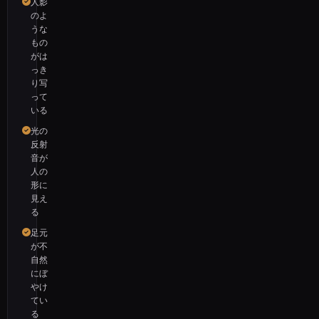
人影
のよ
うな
もの
がは
っき
り写
って
いる
光の
反射
音が
人の
形に
見え
る
足元
が不
自然
にぼ
やけ
てい
る