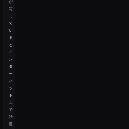
が
写
っ
て
い
る
と、
イ
ン
タ
ー
ネ
ッ
ト
上
で
話
題