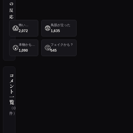
の
反
応
怖い…
鳥肌が立った
😱
😨
2,072
1,635
本物かも…
フェイクかも？
😮
🤔
1,090
545
コ
メ
ン
ト
一
覧
（0
件）