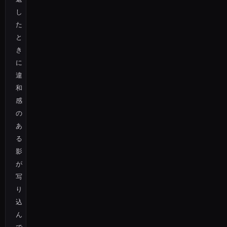
し
た
と
き
に
違
和
感
の
あ
る
影
が
写
り
込
ん