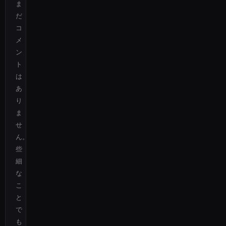
ま
だ
コ
メ
ン
ト
は
あ
り
ま
せ
ん。
些
細
な
こ
と
で
も