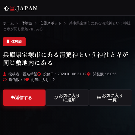
心
霊
.JAPAN
ホーム
体験談
心霊スポット
兵庫県宝塚市にある清荒神という神社
と寺が同じ敷地内にある
体験談
兵庫県宝塚市にある清荒神という神社と寺が
同じ敷地内にある
投稿者：匿名希望
投稿日：2020.01.06 21:12
閲覧数：6,056
返信数：1
お気に入り：
2
お気に入り
お気に入り
返信する
に追加
一覧