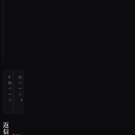
議
顔
神
社
通
報
す
る
次
前
ペ
ペ
ー
ー
ジ
ジ
奈良県天理市にある天理教の施設で、金縛りにあったことがあります
先祖の墓は愛知県津島市にありますが、家族でお盆参りに行った
返
信