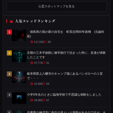
に
心霊スポットマップを見る
あ
る
人気スレッドランキング
清
荒
徳島県の我が家の自宅を 町長吉岡60年政権 (元歯科
1
医)
神
117,042
28
と
い
京都の三木半旅館に修学旅行で泊まった時に、友達が体験
2
う
したことです
47,774
41
神
社
岐阜県郡上八幡市のキャンプ場にあるバンガローの１室
3
と
で・・・
寺
22,009
54
が
小学5年生のときに臨海学校で不思議な体験をしました
4
同
19,062
67
じ
敷
兵庫県の神戸市に布引の滝という場所があるのですが、そ
5