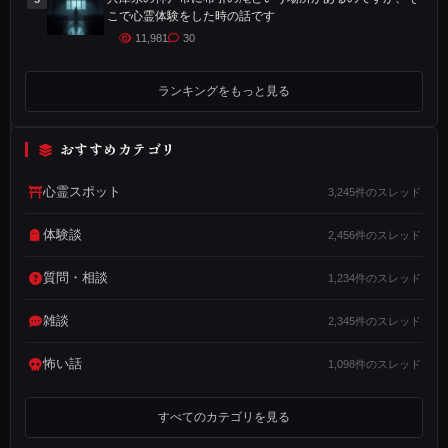
地
こで心霊体験をした時の話です
内
11,981
30
に
あ
ランキングをもっと見る
る
と
おすすめカテゴリ
い
心霊スポット
3,245件のスレッド
っ
た
体験談
2,456件のスレッド
所
が
質問・相談
1,234件のスレッド
あ
雑談
2,345件のスレッド
る
の
怖い話
1,098件のスレッド
で
す
すべてのカテゴリを見る
が