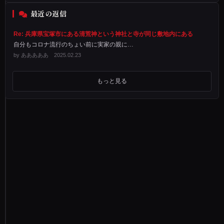
、
最近の返信
そ
こ
Re: 兵庫県宝塚市にある清荒神という神社と寺が同じ敷地内にある
へ
自分もコロナ流行のちょい前に実家の親に…
厄
by あああああ 2025.02.23
除
け
もっと見る
の
箸
を
娘
と
返
し
に
行
っ