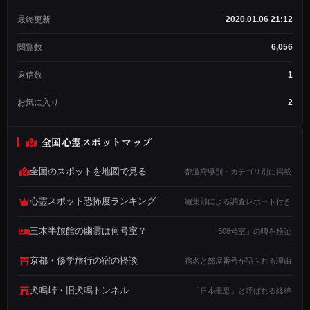
ッ
ド
最終更新
2020.01.06 21:12
作
成
閲覧数
6,056
者
メン
返信数
1
バー
歴：
お気に入り
2
3年
2ヶ
月
全国心霊スポットマップ
投
稿
数：
全国のスポットを地図で見る
都道府県別・カテゴリ別に掲載
1,234
心霊スポット恐怖度ランキング
編集部による調査レポート付き
兵
三木半旅館の幽霊は何号室？
「308号室」の噂を検証
庫
県
京都・修学旅行の宿の怪談
宿名と部屋番号が語られる理由
宝
塚
犬鳴峠・旧犬鳴トンネル
「日本最恐」と呼ばれる経緯
市