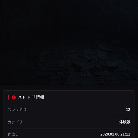
スレッド情報
匿
スレッドID
12
名
希
カテゴリ
体験談
望
ス
作成日
2020.01.06 21:12
レ