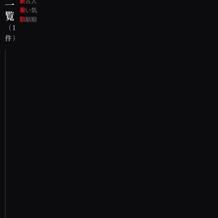
新
古
人
一
着
い
気
覧
順
順
順
（1
件）
あ
あ
あ
あ
あ
メン
バー
歴：
1年
1ヶ
月
投稿
数：
320
自