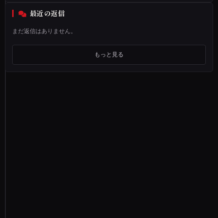
時
最近の返信
に
メ
まだ返信はありません。
ー
ル
もっと見る
相
談
の
占
い
の
サ
イ
ト
が
目
に