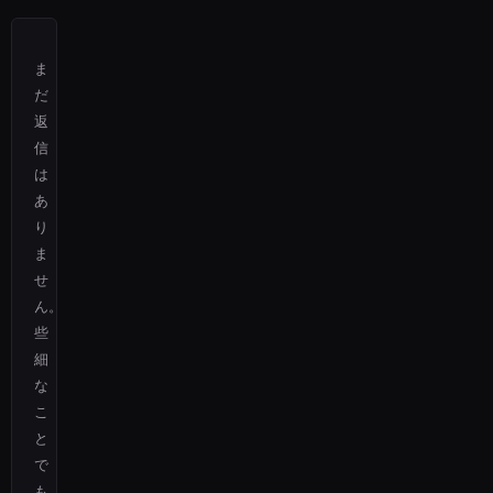
ま
だ
返
信
は
あ
り
ま
せ
ん。
些
細
な
こ
と
で
も