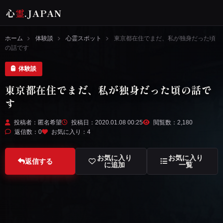
心
霊
.JAPAN
ホーム
体験談
心霊スポット
東京都在住でまだ、私が独身だった頃
の話です
体験談
東京都在住でまだ、私が独身だった頃の話で
す
投稿者：匿名希望
投稿日：2020.01.08 00:25
閲覧数：2,180
返信数：0
お気に入り：
4
お気に入り
お気に入り
返信する
に追加
一覧