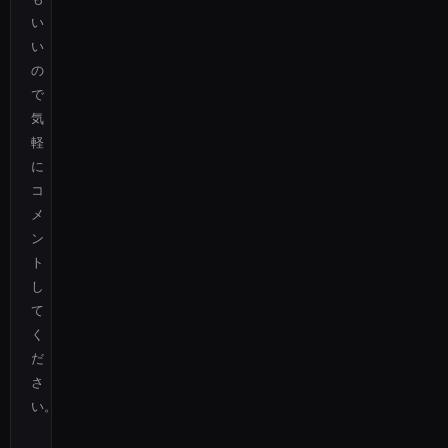
い
い
の
で
気
軽
に
コ
メ
ン
ト
し
て
く
だ
さ
い。