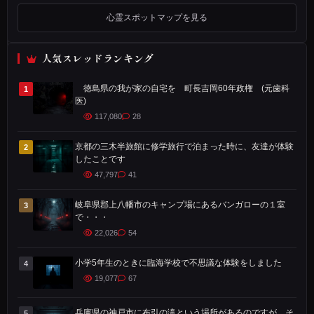
ま
心霊スポットマップを見る
だ
、
人気スレッドランキング
私
が
徳島県の我が家の自宅を 町長吉岡60年政権 (元歯科
1
医)
独
117,080
28
身
だ
京都の三木半旅館に修学旅行で泊まった時に、友達が体験
2
っ
したことです
47,797
41
た
頃
岐阜県郡上八幡市のキャンプ場にあるバンガローの１室
3
の
で・・・
話
22,026
54
で
小学5年生のときに臨海学校で不思議な体験をしました
4
す
19,077
67
。
兵庫県の神戸市に布引の滝という場所があるのですが、そ
5