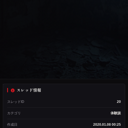
スレッド情報
匿
スレッドID
20
名
希
カテゴリ
体験談
望
ス
作成日
2020.01.08 00:25
レ