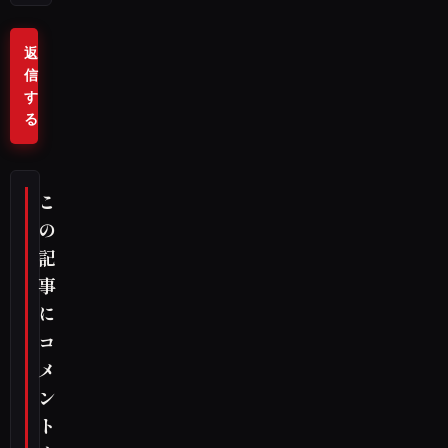
返
信
す
る
こ
の
記
事
に
コ
メ
ン
ト