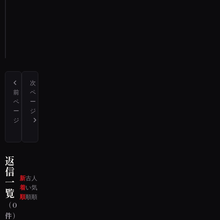
通
報
す
る
次
前
ペ
ペ
ー
ー
ジ
ジ
佐賀県鳥栖市にある河内ダムの駐車場
静岡県浜松市の神社で体験した出来事です
返
信
新
古
人
一
着
い
気
覧
順
順
順
（0
件）