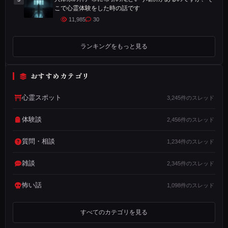
失
こで心霊体験をした時の話です
恋
11,985
30
と
仕
ランキングをもっと見る
事
も
おすすめカテゴリ
う
心霊スポット
3,245件のスレッド
ま
く
体験談
2,456件のスレッド
い
か
質問・相談
1,234件のスレッド
ず
雑談
2,345件のスレッド
悩
ん
怖い話
1,098件のスレッド
で
い
すべてのカテゴリを見る
た