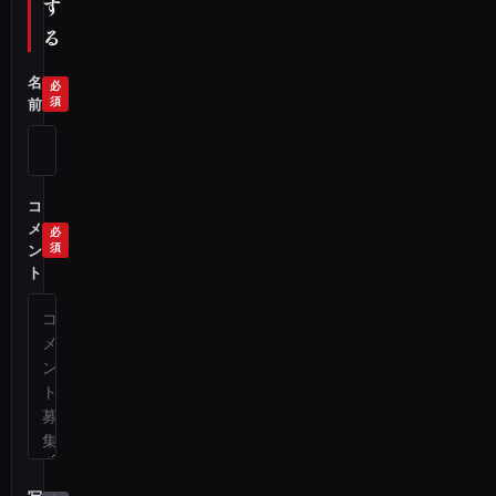
す
る
名
前
コ
メ
ン
ト