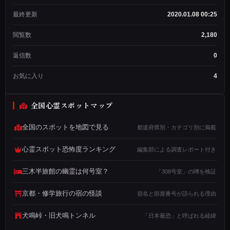
ッ
ド
最終更新
2020.01.08 00:25
作
成
閲覧数
2,180
者
メン
返信数
0
バー
歴：
お気に入り
4
3年
2ヶ
月
全国心霊スポットマップ
投
稿
数：
全国のスポットを地図で見る
都道府県別・カテゴリ別に掲載
1,234
心霊スポット恐怖度ランキング
編集部による調査レポート付き
東
三木半旅館の幽霊は何号室？
「308号室」の噂を検証
京
都
京都・修学旅行の宿の怪談
宿名と部屋番号が語られる理由
在
住
犬鳴峠・旧犬鳴トンネル
「日本最恐」と呼ばれる経緯
で