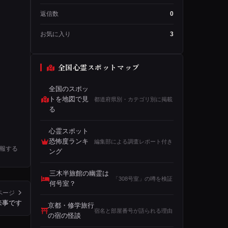
返信数
0
お気に入り
3
全国心霊スポットマップ
全国のスポッ
トを地図で見
都道府県別・カテゴリ別に掲載
る
心霊スポット
恐怖度ランキ
編集部による調査レポート付き
報する
ング
三木半旅館の幽霊は
「308号室」の噂を検証
何号室？
ページ
来事です
京都・修学旅行
宿名と部屋番号が語られる理由
の宿の怪談