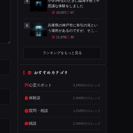
小学5年生のときに臨海学校で不
4
思議な体験をしました
19,057
67
兵庫県の神戸市に布引の滝とい
5
う場所があるのですが、そこで
心霊体験をした時の話です
11,978
30
ランキングをもっと見る
おすすめカテゴリ
心霊スポット
3,245件のスレッド
体験談
2,456件のスレッド
質問・相談
1,234件のスレッド
雑談
2,345件のスレッド