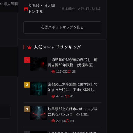
い順
人気順
犬鳴峠・旧犬鳴
「日本最恐」と呼ばれる経緯
トンネル
心霊スポットマップを見る
人気スレッドランキング
徳島県の我が家の自宅を 町
1
長吉岡60年政権 (元歯科医)
117,032
28
京都の三木半旅館に修学旅行で
2
泊まった時に、友達が体験した
ことです
47,767
41
岐阜県郡上八幡市のキャンプ場
3
にあるバンガローの１室
で・・・
22,006
54