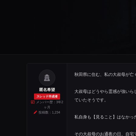
秋田県に住む、私の大叔母が亡
匿名希望
大叔母はどうやら霊感が強いら
スレッド作成者
ていたそうです。
メンバー歴：3年2
ヶ月
投稿数：1,234
私自身も【見ること】はなかっ
その大叔母のお通夜の日、自宅