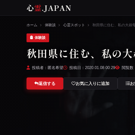
心
霊
.JAPAN
ホーム
体験談
心霊スポット
秋田県に住む、私の大叔
体験談
秋田県に住む、私の大
投稿者：匿名希望
投稿日：2020.01.08 00:29
閲覧数：
返信する
お気に入りに追加
お