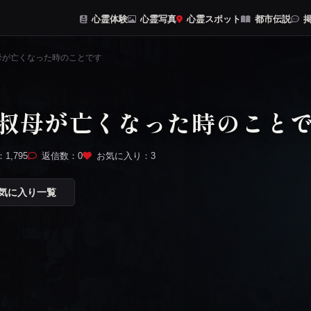
心霊体験
心霊写真
心霊スポット
都市伝説
掲
母が亡くなった時のことです
叔母が亡くなった時のこと
1,795
返信数：0
お気に入り：
3
気に入り一覧