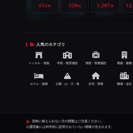
454
328
1,287
12
件
枚
件
人気のカテゴリ
トンネル・道路
学校・教育施設
病院・医療施設
廃墟・建物
ホテル・旅館
公園・山・川・海
自宅・実家
職場・会社
恐怖に耐えられない方の閲覧はご注意ください。
心霊現象には科学的に証明されていない情報が含まれます。