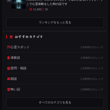
こで心霊体験をした時の話です
は
11,982
30
5
0
ランキングをもっと見る
歳
の
おすすめカテゴリ
男
性
心霊スポット
3,245件のスレッド
で
す
体験談
2,456件のスレッド
、
質問・相談
1,234件のスレッド
そ
の
雑談
2,345件のスレッド
私
が
怖い話
1,098件のスレッド
2
2
すべてのカテゴリを見る
歳