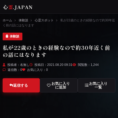
心
霊
.JAPAN
ホーム
体験談
心霊スポット
私が22歳のときの経験なので約30年近
く前の話にはなります
体験談
私が22歳のときの経験なので約30年近く前
の話にはなります
投稿者：名無し
投稿日：2021.08.20 09:31
閲覧数：1,244
返信数：0
お気に入り：
0
お気に入り
お気に入り
返信する
に追加
一覧