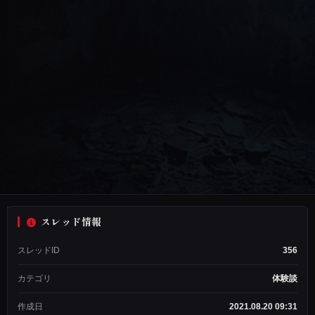
スレッド情報
名
スレッドID
356
無
し
カテゴリ
体験談
ス
レ
作成日
2021.08.20 09:31
ッ