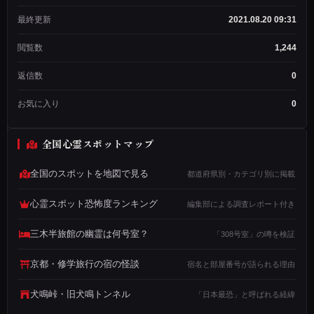
ド
作
最終更新
2021.08.20 09:31
成
者
閲覧数
1,244
メン
バー
返信数
0
歴：
3年
お気に入り
0
2ヶ
月
投
全国心霊スポットマップ
稿
数：
1,234
全国のスポットを地図で見る
都道府県別・カテゴリ別に掲載
心霊スポット恐怖度ランキング
編集部による調査レポート付き
私
が
三木半旅館の幽霊は何号室？
「308号室」の噂を検証
体
験
京都・修学旅行の宿の怪談
宿名と部屋番号が語られる理由
し
犬鳴峠・旧犬鳴トンネル
「日本最恐」と呼ばれる経緯
た