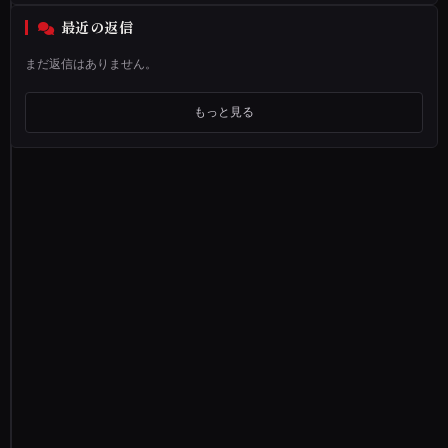
の
最近の返信
と
まだ返信はありません。
き
の
もっと見る
経
験
な
の
で
約
3
0
年
近
く
前
の