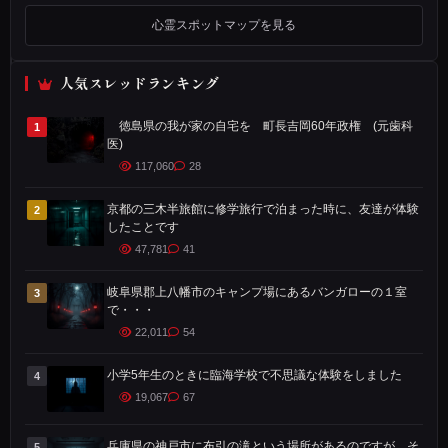
の
心霊スポットマップを見る
は
結
構
人気スレッドランキング
昔
徳島県の我が家の自宅を 町長吉岡60年政権 (元歯科
1
の
医)
話
117,060
28
に
な
京都の三木半旅館に修学旅行で泊まった時に、友達が体験
2
したことです
り
47,781
41
ま
す
岐阜県郡上八幡市のキャンプ場にあるバンガローの１室
3
で・・・
が
22,011
54
、
今
小学5年生のときに臨海学校で不思議な体験をしました
4
現
19,067
67
在
私
兵庫県の神戸市に布引の滝という場所があるのですが、そ
5