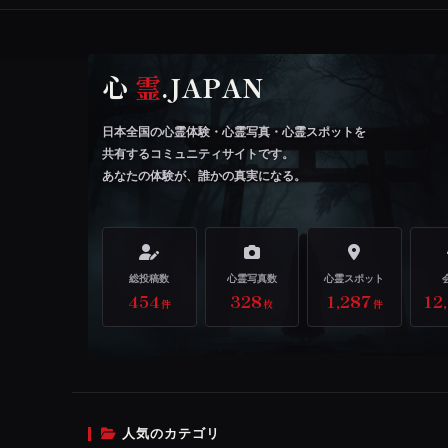
心
霊
.JAPAN
日本全国の心霊体験・心霊写真・心霊スポットを
共有するコミュニティサイトです。
あなたの体験が、誰かの真実になる。
総投稿数
心霊写真数
心霊スポット
454
328
1,287
12
件
枚
件
人気のカテゴリ