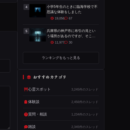
小学5年生のときに臨海学校で不
4
思議な体験をしました
19,056
67
兵庫県の神戸市に布引の滝とい
5
う場所があるのですが、そこで
心霊体験をした時の話です
11,977
30
ランキングをもっと見る
おすすめカテゴリ
心霊スポット
3,245件のスレッド
体験談
2,456件のスレッド
質問・相談
1,234件のスレッド
雑談
2,345件のスレッド