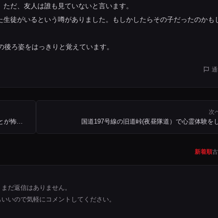
。ただ、友人は誰も見ていないと言います。
た生徒がいるという噂がありました。もしかしたらその子だったのかも
子の後ろ姿をはっきりと覚えています。
通
次
中学生の頃、頻繁に金縛りにあっていて、夜一人で寝ることが怖かった時期がありました
国道197号線の旧道峠(夜昼隊道）で心霊体験を
新着順
古
まだ返信はありません。
もいいので気軽にコメントしてください。