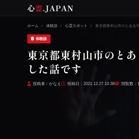
心
霊
.JAPAN
ホーム
体験談
心霊スポット
東京都東村山市のとある
体験談
東京都東村山市のとあ
した話です
投稿者：かなえ
投稿日：2021.12.27 10:38
閲覧数：1,