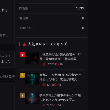
閲覧数
1,533
しれま
返信数
0
お気に入り
0
報する
人気スレッドランキング
徳島県の我が家の自宅を 町
1
ページ
長吉岡60年政権 (元歯科医)
しました
117,019
28
京都の三木半旅館に修学旅行で
2
い順
人気順
泊まった時に、友達が体験した
ことです
47,756
41
岐阜県郡上八幡市のキャンプ場
3
にあるバンガローの１室
で・・・
21,997
54