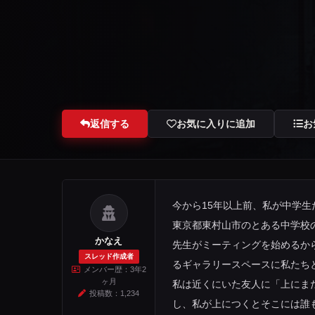
返信する
お気に入りに追加
お
今から15年以上前、私が中学
東京都東村山市のとある中学校
かなえ
先生がミーティングを始めるか
スレッド作成者
るギャラリースペースに私たち
メンバー歴：3年2
ヶ月
私は近くにいた友人に「上にま
投稿数：1,234
し、私が上につくとそこには誰