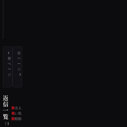
声
通
報
す
る
次
前
ペ
ペ
ー
ー
ジ
ジ
今から30年くらい前の東京駅で母と買い物をしていた時の話です
岡山県で、実家に暮らしていた小学生の頃に、幽霊を見ました
返
信
新
古
人
一
着
い
気
覧
順
順
順
（1