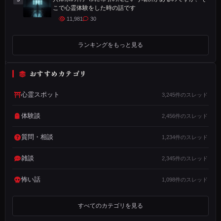
霊
こで心霊体験をした時の話です
的
11,981
30
な
体
ランキングをもっと見る
験
を
おすすめカテゴリ
し
ま
心霊スポット
3,245件のスレッド
し
体験談
2,456件のスレッド
た
。
質問・相談
1,234件のスレッド
夜
の
雑談
2,345件のスレッド
１
怖い話
1,098件のスレッド
０
時
すべてのカテゴリを見る
過
ぎ