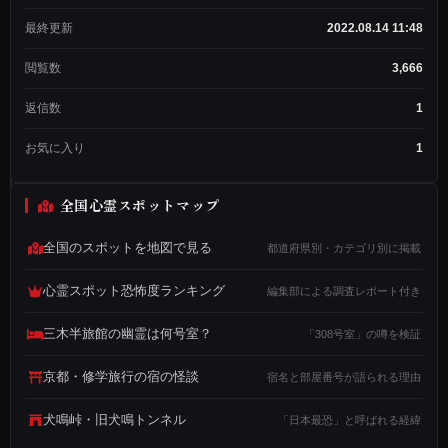
作
成
最終更新
2022.08.14 11:48
者
閲覧数
3,666
メン
バー
歴：
返信数
1
3年
2ヶ
お気に入り
1
月
投
稿
全国心霊スポットマップ
数：
1,234
全国のスポットを地図で見る
都道府県別・カテゴリ別に掲載
私
心霊スポット恐怖度ランキング
編集部による調査レポート付き
は
長
三木半旅館の幽霊は何号室？
「308号室」の噂を検証
崎
京都・修学旅行の宿の怪談
宿名と部屋番号が語られる理由
県
長
犬鳴峠・旧犬鳴トンネル
「日本最恐」と呼ばれる経緯
崎