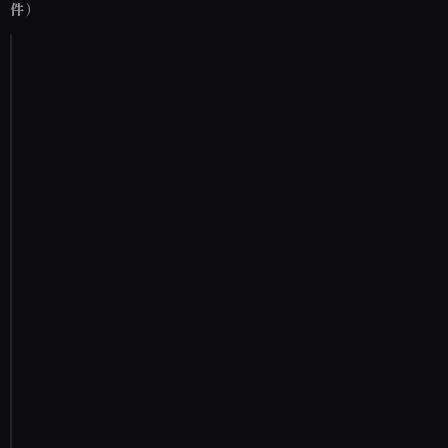
件）
管
理
人
メン
バー
歴：
1年
1ヶ
月
投稿
数：
320
恐
ろ
し
い
体