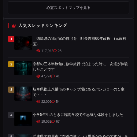
市
心霊スポットマップを見る
出
身
人気スレッドランキング
な
の
徳島県の我が家の自宅を 町長吉岡60年政権 (元歯科
1
で
医)
す
117,042
28
が
京都の三木半旅館に修学旅行で泊まった時に、友達が体験
2
、
したことです
地
47,774
41
元
岐阜県郡上八幡市のキャンプ場にあるバンガローの１室
3
の
で・・・
小
22,009
54
学
校
小学5年生のときに臨海学校で不思議な体験をしました
4
で
19,062
67
心
兵庫県の神戸市に布引の滝という場所があるのですが、そ
5