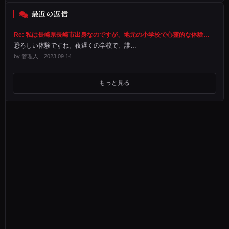
に
最近の返信
P
Re: 私は長崎県長崎市出身なのですが、地元の小学校で心霊的な体験をしました
T
恐ろしい体験ですね。夜遅くの学校で、誰…
A
by 管理人 2023.09.14
の
懇
もっと見る
親
会
が
あ
り
、
親
が
懇
親
会