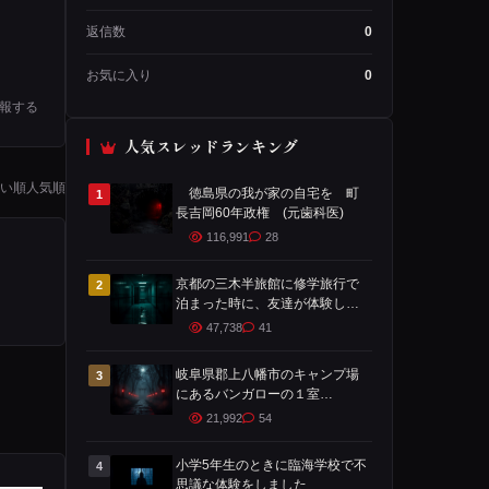
返信数
0
お気に入り
0
報する
人気スレッドランキング
い順
人気順
徳島県の我が家の自宅を 町
1
長吉岡60年政権 (元歯科医)
116,991
28
京都の三木半旅館に修学旅行で
2
泊まった時に、友達が体験した
ことです
47,738
41
岐阜県郡上八幡市のキャンプ場
3
にあるバンガローの１室
で・・・
21,992
54
小学5年生のときに臨海学校で不
4
思議な体験をしました