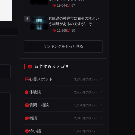
19,044
67
兵庫県の神戸市に布引の滝とい
5
う場所があるのですが、そこで
心霊体験をした時の話です
11,965
30
ランキングをもっと見る
おすすめカテゴリ
心霊スポット
3,245件のスレッド
体験談
2,456件のスレッド
質問・相談
1,234件のスレッド
雑談
2,345件のスレッド
怖い話
1,098件のスレッド