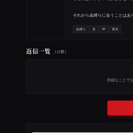
それから金縛りに会うことはあ
金縛り
音
声
東京
返信一覧
（0件）
些細なことで