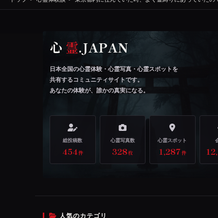
心
霊
.JAPAN
日本全国の心霊体験・心霊写真・心霊スポットを
共有するコミュニティサイトです。
あなたの体験が、誰かの真実になる。
総投稿数
心霊写真数
心霊スポット
454
328
1,287
12
件
枚
件
人気のカテゴリ