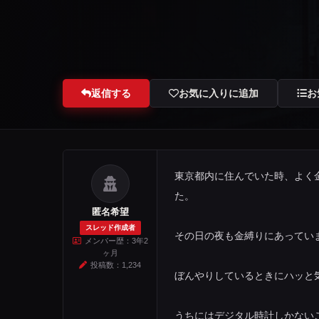
返信する
お気に入りに追加
お
東京都内に住んでいた時、よく
た。
匿名希望
スレッド作成者
その日の夜も金縛りにあってい
メンバー歴：3年2
ヶ月
投稿数：1,234
ぼんやりしているときにハッと
うちにはデジタル時計しかない