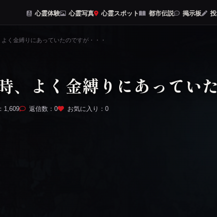
心霊体験
心霊写真
心霊スポット
都市伝説
掲示板
投
、よく金縛りにあっていたのですが・・・
時、よく金縛りにあってい
1,609
返信数：0
お気に入り：
0