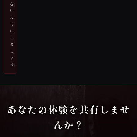
な
い
よ
う
に
し
ま
し
ょ
う。
あなたの体験を共有しませ
んか？