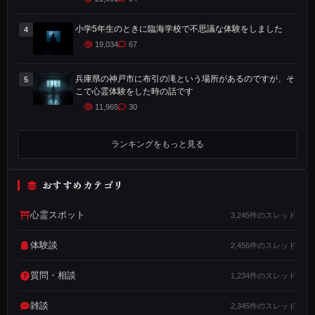
年
小学5年生のときに臨海学校で不思議な体験をしました
4
以
19,034
67
上
前
兵庫県の神戸市に布引の滝という場所があるのですが、そ
5
、
こで心霊体験をした時の話です
東
11,965
30
京
都
ランキングをもっと見る
荒
川
おすすめカテゴリ
区
に
心霊スポット
3,245件のスレッド
住
体験談
2,456件のスレッド
ん
で
質問・相談
1,234件のスレッド
い
た
雑談
2,345件のスレッド