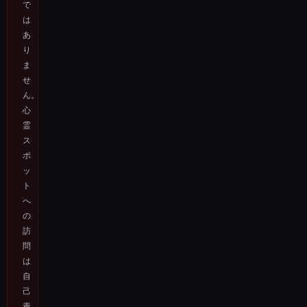
で
は
あ
り
ま
せ
ん。
心
霊
ス
ポ
ッ
ト
へ
の
訪
問
は
自
己
責