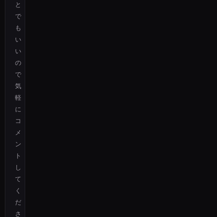
と
で
も
い
い
の
で
気
軽
に
コ
メ
ン
ト
し
て
く
だ
さ