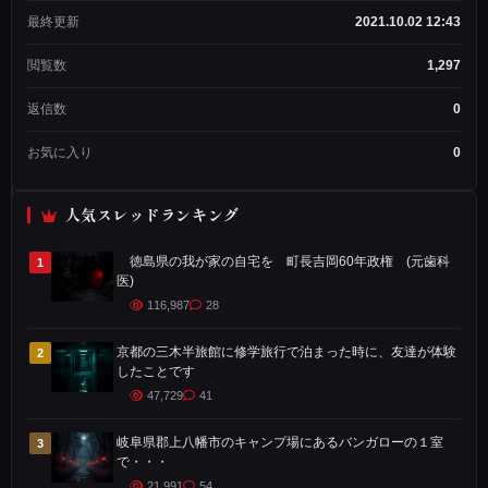
作
最終更新
2021.10.02 12:43
成
者
閲覧数
1,297
メン
バー
返信数
0
歴：
3年
お気に入り
0
2ヶ
月
投
人気スレッドランキング
稿
数：
1,234
徳島県の我が家の自宅を 町長吉岡60年政権 (元歯科
1
医)
116,987
28
今
か
京都の三木半旅館に修学旅行で泊まった時に、友達が体験
2
ら
したことです
も
47,729
41
う
岐阜県郡上八幡市のキャンプ場にあるバンガローの１室
3
３
で・・・
０
21,991
54