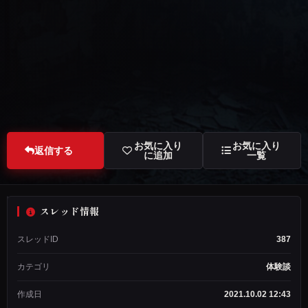
お気に入り
お気に入り
返信する
に追加
一覧
スレッド情報
名
スレッドID
387
無
し
カテゴリ
体験談
ス
レ
作成日
2021.10.02 12:43
ッ
ド