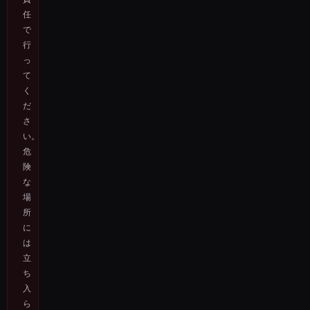
任
で
行
っ
て
く
だ
さ
い。
危
険
な
場
所
に
は
立
ち
入
ら