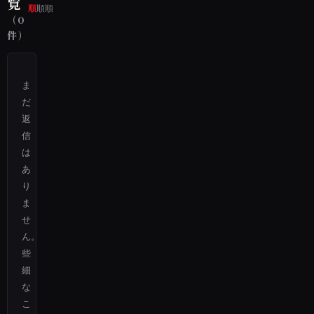
覧
順
順
順
（0
件）
ま
だ
返
信
は
あ
り
ま
せ
ん。
些
細
な
こ