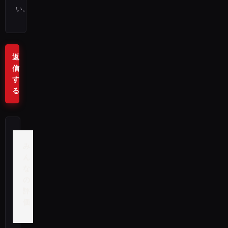
い。
返
信
す
る
み
ん
な
の
評
価