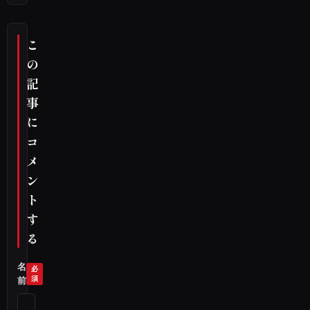
こ
の
記
事
に
コ
メ
ン
ト
す
る
名
前