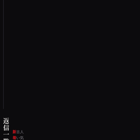
。
彼
女
金
縛
り
女
性
窓
川
通
報
す
る
返
信
新
古
人
一
着
い
気