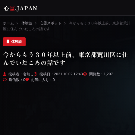
心
霊
.JAPAN
ホーム
体験談
心霊スポット
今からもう３０年以上前、東京都荒川
区に住んでいたころの話です
体験談
今からもう３０年以上前、東京都荒川区に住
んでいたころの話です
投稿者：名無し
投稿日：2021.10.02 12:43
閲覧数：1,297
返信数：0
お気に入り：
0