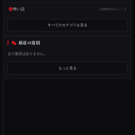
こ
怖い話
1,098件のスレッド
ろ
の
すべてのカテゴリを見る
話
で
最近の返信
す
。
まだ返信はありません。
私
は
もっと見る
古
い
木
造
一
戸
建
て