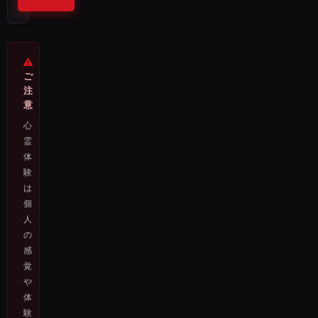
ご
注
意
心
霊
体
験
は
個
人
の
感
覚
や
体
験