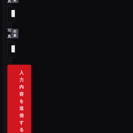
真
写
真
入
力
内
容
を
送
信
す
る