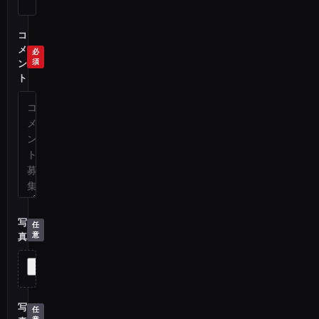
コ
メ
ン
ト
写
真
写