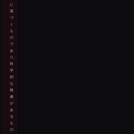
に
基
づ
く
も
の
で
あ
り、
科
学
的
な
根
拠
が
あ
る
も
の