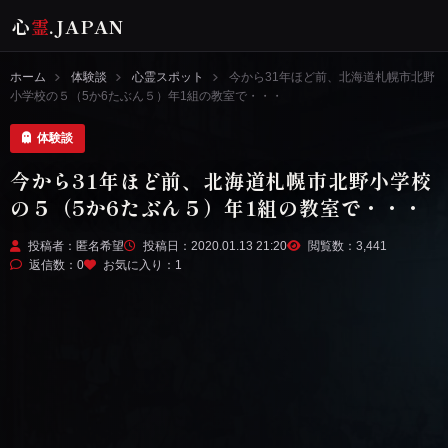
心
霊
.JAPAN
ホーム
体験談
心霊スポット
今から31年ほど前、北海道札幌市北野
小学校の５（5か6たぶん５）年1組の教室で・・・
体験談
今から31年ほど前、北海道札幌市北野小学校
の５（5か6たぶん５）年1組の教室で・・・
投稿者：匿名希望
投稿日：2020.01.13 21:20
閲覧数：3,441
返信数：0
お気に入り：
1