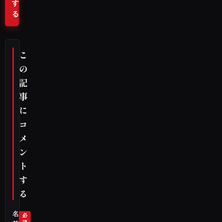
す
る
こ
の
記
事
に
コ
メ
ン
ト
す
る
名