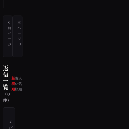
る
次
前
ペ
ペ
ー
ー
ジ
ジ
唯一見た体験なのですが、高校時の昼休みに金縛りの話をしていました
これは私が高校生の頃、北海道の札幌近郊の実家にて体験した話
返
信
新
古
人
一
着
い
気
覧
順
順
順
（0
件）
ま
だ