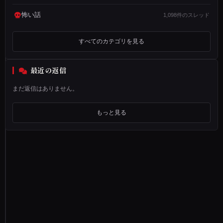
（
怖い話
5
1,098件のスレッド
か
6
すべてのカテゴリを見る
た
ぶ
最近の返信
ん
まだ返信はありません。
５
）
もっと見る
年
1
組
の
教
室
で
、
教