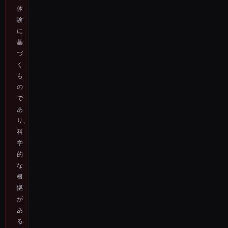
体
験
に
基
づ
く
も
の
で
あ
り、
科
学
的
な
根
拠
が
あ
る