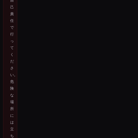
自
己
責
任
で
行
っ
て
く
だ
さ
い。
危
険
な
場
所
に
は
立
ち