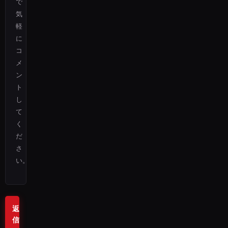
で
気
軽
に
コ
メ
ン
ト
し
て
く
だ
さ
い。
返
信