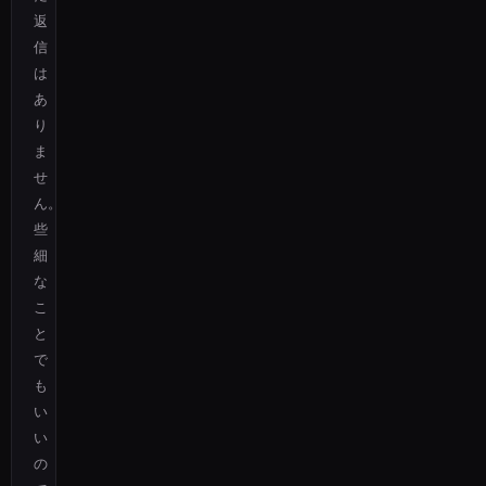
返
信
は
あ
り
ま
せ
ん。
些
細
な
こ
と
で
も
い
い
の