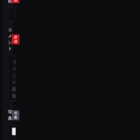
前
コ
メ
ン
ト
写
真