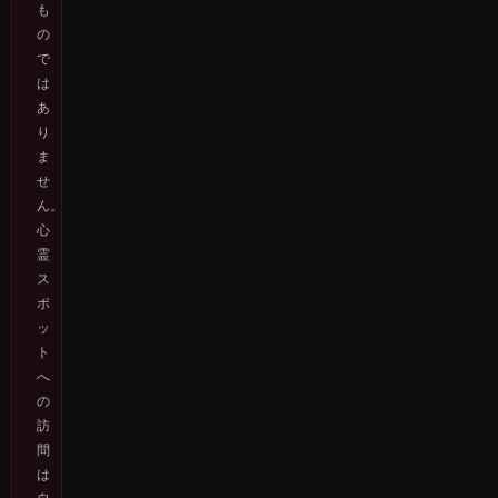
も
の
で
は
あ
り
ま
せ
ん。
心
霊
ス
ポ
ッ
ト
へ
の
訪
問
は