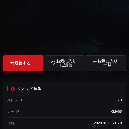
お気に入り
お気に入り
返信する
に追加
一覧
スレッド情報
匿
スレッドID
73
名
希
カテゴリ
体験談
望
ス
作成日
2020.01.13 21:20
レ
ッ