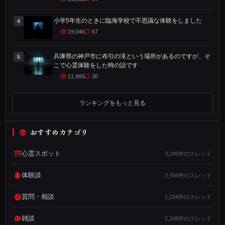
ほ
ど
小学5年生のときに臨海学校で不思議な体験をしました
4
前
19,046
67
、
兵庫県の神戸市に布引の滝という場所があるのですが、そ
5
北
こで心霊体験をした時の話です
海
11,965
30
道
札
ランキングをもっと見る
幌
市
おすすめカテゴリ
北
野
心霊スポット
3,245件のスレッド
小
学
体験談
2,456件のスレッド
校
質問・相談
1,234件のスレッド
の
５
雑談
2,345件のスレッド