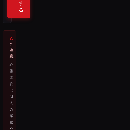
す
る
ご
注
意
心
霊
体
験
は
個
人
の
感
覚
や