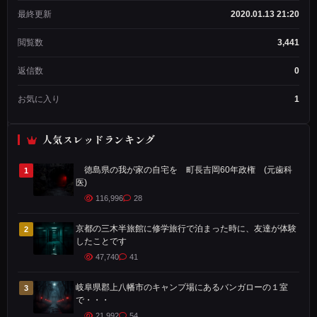
ド
最終更新
2020.01.13 21:20
作
成
閲覧数
3,441
者
メン
返信数
0
バー
歴：
お気に入り
1
3年
2ヶ
月
人気スレッドランキング
投
稿
数：
徳島県の我が家の自宅を 町長吉岡60年政権 (元歯科
1
1,234
医)
116,996
28
今
京都の三木半旅館に修学旅行で泊まった時に、友達が体験
2
か
したことです
ら
47,740
41
3
1
岐阜県郡上八幡市のキャンプ場にあるバンガローの１室
3
で・・・
年
21,992
54