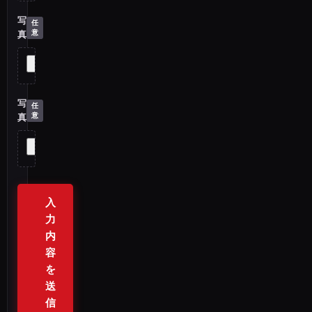
写
真
写
真
入
力
内
容
を
送
信