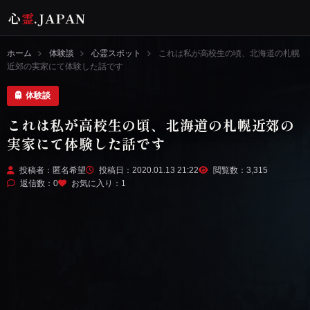
心
霊
.JAPAN
ホーム
体験談
心霊スポット
これは私が高校生の頃、北海道の札幌
近郊の実家にて体験した話です
体験談
これは私が高校生の頃、北海道の札幌近郊の
実家にて体験した話です
投稿者：匿名希望
投稿日：2020.01.13 21:22
閲覧数：3,315
返信数：0
お気に入り：
1