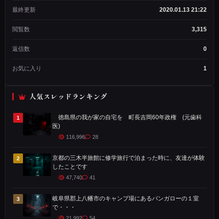
ド
最終更新
2020.01.13 21:22
作
成
閲覧数
3,315
者
メン
返信数
0
バー
歴：
お気に入り
1
3年
2ヶ
月
人気スレッドランキング
投
稿
数：
徳島県の我が家の自宅を 町長吉岡60年政権 (元歯科
1
1,234
医)
116,996
28
こ
京都の三木半旅館に修学旅行で泊まった時に、友達が体験
2
れ
したことです
は
47,740
41
私
が
岐阜県郡上八幡市のキャンプ場にあるバンガローの１室
3
で・・・
高
21,992
54