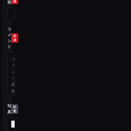
前
コ
メ
ン
ト
写
真