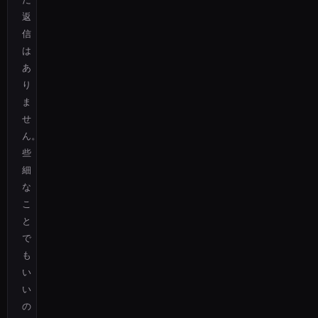
返
信
は
あ
り
ま
せ
ん。
些
細
な
こ
と
で
も
い
い
の