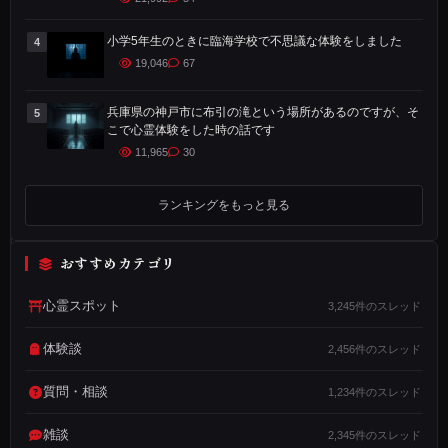
校
生
小学5年生のときに臨海学校で不思議な体験をしました
4
の
19,046
67
頃
兵庫県の神戸市に布引の滝という場所があるのですが、そ
5
、
こで心霊体験をした時の話です
北
11,965
30
海
道
ランキングをもっと見る
の
札
おすすめカテゴリ
幌
近
心霊スポット
3,245件のスレッド
郊
の
体験談
2,456件のスレッド
実
質問・相談
1,234件のスレッド
家
に
雑談
2,345件のスレッド