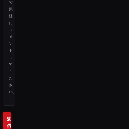
で
気
軽
に
コ
メ
ン
ト
し
て
く
だ
さ
い。
返
信