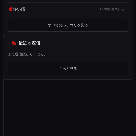
て
怖い話
体
1,098件のスレッド
験
し
すべてのカテゴリを見る
た
話
最近の返信
で
まだ返信はありません。
す
もっと見る
そ
の
日
ど
う
も
寝
付
け