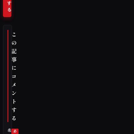
す
る
こ
の
記
事
に
コ
メ
ン
ト
す
る
名