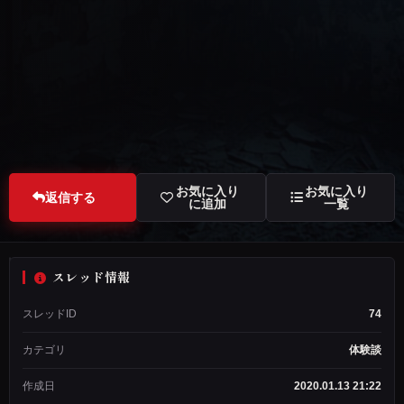
お気に入り
お気に入り
返信する
に追加
一覧
スレッド情報
匿
スレッドID
74
名
希
カテゴリ
体験談
望
ス
作成日
2020.01.13 21:22
レ
ッ