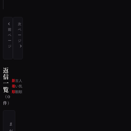
る
次
前
ペ
ペ
ー
ー
ジ
ジ
今から31年ほど前、北海道札幌市北野小学校の５（5か6たぶん５）年1
私は、山口県下関市の祭りで幽霊祭りと言うお寺のお祭りがあり
返
信
新
古
人
一
着
い
気
覧
順
順
順
（0
件）
ま
だ