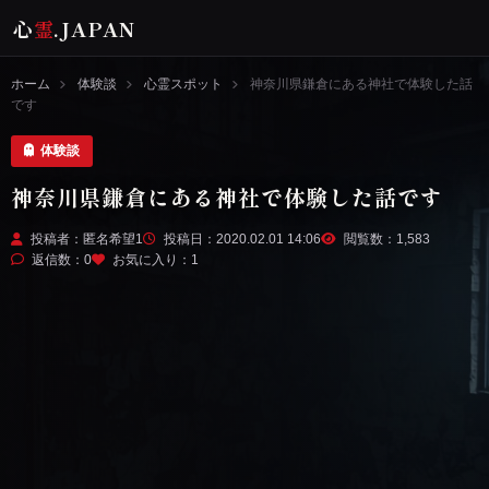
心
霊
.JAPAN
ホーム
体験談
心霊スポット
神奈川県鎌倉にある神社で体験した話
です
体験談
神奈川県鎌倉にある神社で体験した話です
投稿者：匿名希望1
投稿日：2020.02.01 14:06
閲覧数：1,583
返信数：0
お気に入り：
1