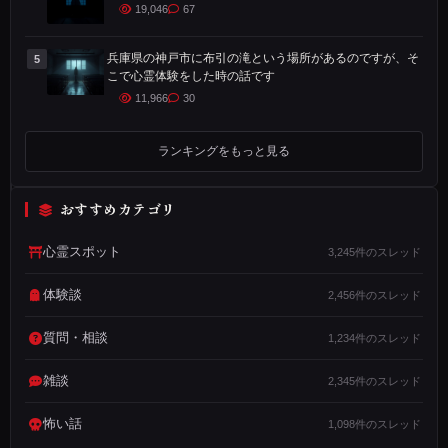
あ
19,046
67
る
神
兵庫県の神戸市に布引の滝という場所があるのですが、そ
5
こで心霊体験をした時の話です
社
11,966
30
で
体
ランキングをもっと見る
験
し
おすすめカテゴリ
た
話
心霊スポット
3,245件のスレッド
で
す
体験談
2,456件のスレッド
質問・相談
以
1,234件のスレッド
前
雑談
2,345件のスレッド
、
歴
怖い話
1,098件のスレッド
史