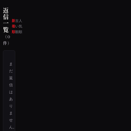
返
信
新
古
人
一
着
い
気
覧
順
順
順
（0
件）
ま
だ
返
信
は
あ
り
ま
せ
ん。