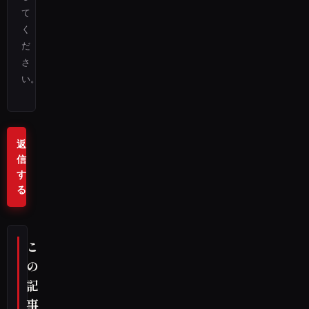
て
く
だ
さ
い。
返
信
す
る
こ
の
記
事