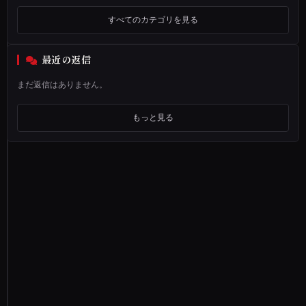
小
すべてのカテゴリを見る
説
に
最近の返信
は
ま
まだ返信はありません。
っ
もっと見る
て
い
た
こ
と
が
あ
り
登
場
人