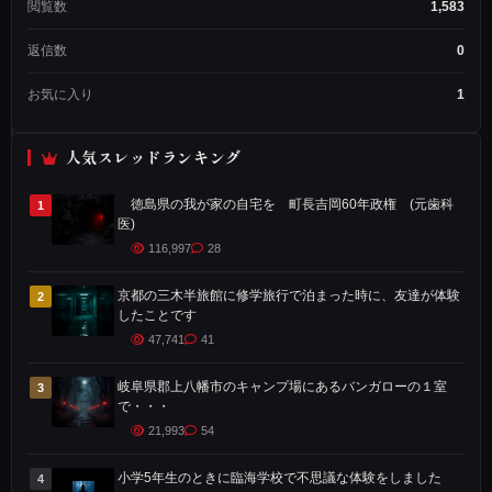
閲覧数
1,583
成
者
返信数
0
メン
バー
お気に入り
1
歴：
3年
2ヶ
人気スレッドランキング
月
投
稿
徳島県の我が家の自宅を 町長吉岡60年政権 (元歯科
1
数：
医)
1,234
116,997
28
神
京都の三木半旅館に修学旅行で泊まった時に、友達が体験
2
したことです
奈
47,741
41
川
県
岐阜県郡上八幡市のキャンプ場にあるバンガローの１室
3
鎌
で・・・
21,993
54
倉
に
小学5年生のときに臨海学校で不思議な体験をしました
4