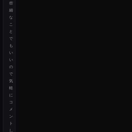
些
細
な
こ
と
で
も
い
い
の
で
気
軽
に
コ
メ
ン
ト
し