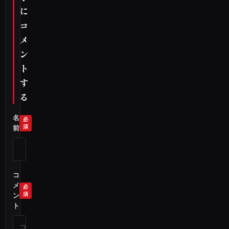
に
コ
メ
ン
ト
す
る
名
前
コ
メ
ン
ト