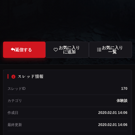
お気に入り
お気に入り
返信する
に追加
一覧
スレッド情報
匿
スレッドID
170
名
希
カテゴリ
体験談
望
1
作成日
2020.02.01 14:06
ス
レ
ッ
最終更新
2020.02.01 14:06
ド
作